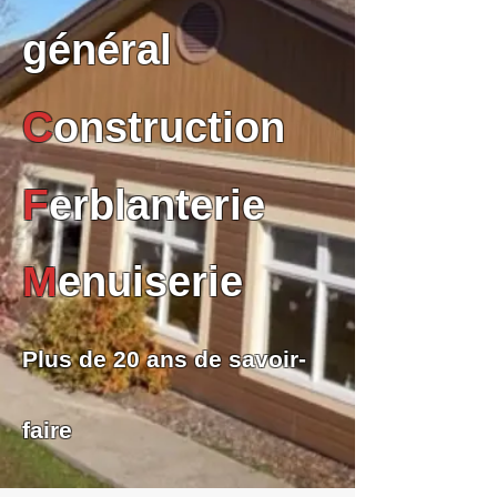
général
C
onstruction
F
erblanterie
M
enuiserie
Plus de 20 ans de savoir-
faire